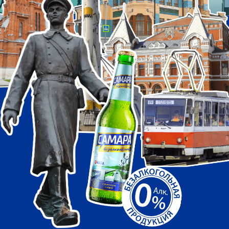
УЧАСТВУЙТЕ В СОЗДАНИИ ПРОЕКТА
«ЛУЧШЕЕ В ГОРОДЕ» ОТ БРЕНДА
«САМАРА БЕЗАЛКОГОЛЬНОЕ».
Выберите 10 лучших локаций Самары и
получите уникальный набор городских
стикеров!
Самарцы определили 20 самых
знаковых мест города в комментариях
на
сайте 63.RU
, а также в
Telegram-канале
и группе в
VK
. Самые часто