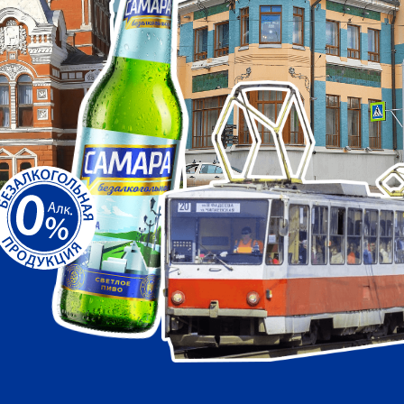
ы и получите
ров!
рода в