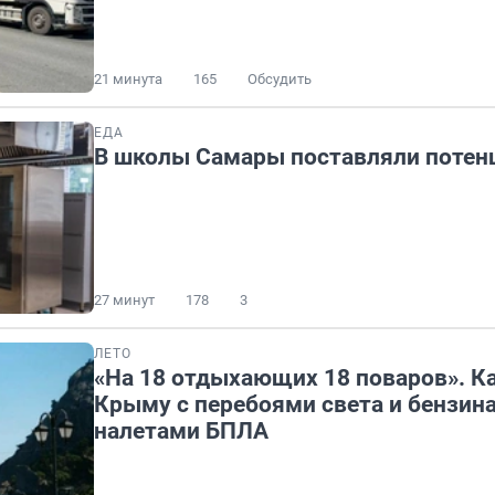
21 минута
165
Обсудить
ЕДА
В школы Самары поставляли потен
27 минут
178
3
ЛЕТО
«На 18 отдыхающих 18 поваров». Ка
Крыму с перебоями света и бензина
налетами БПЛА