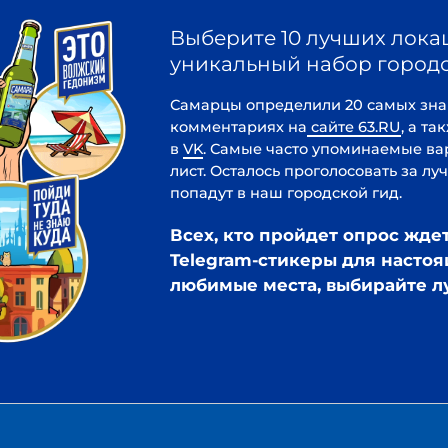
комментариях на
сайте 63.RU
, а также в
Telegram
в
VK
. Самые часто упоминаемые варианты попали
лист. Осталось проголосовать за лучшие из лучши
попадут в наш городской гид.
Всех, кто пройдет опрос ждет подарок 
Telegram-стикеры для настоящих самарц
любимые места, выбирайте лучшее в Сам