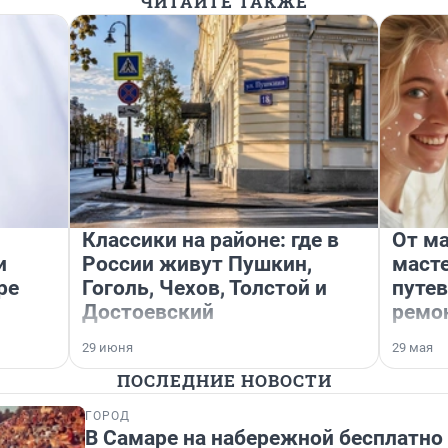
ЧИТАЙТЕ ТАКЖЕ
Классики на районе: где в
От ма
и
России живут Пушкин,
маст
ре
Гоголь, Чехов, Толстой и
путев
Достоевский
ремон
29 июня
29 мая
ПОСЛЕДНИЕ НОВОСТИ
ГОРОД
В Самаре на набережной бесплатно