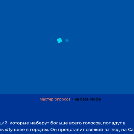
торые наберут больше всего голосов, попадут в
шее в городе». Он представит свежий взгляд на Самару
ми, урбанистами, краеведами и другими публичными
медийный гид появится в Сети и будет доступен для
ду на продукции бренда «Самара безалкогольное».
Мастер опросов
- на базе Riddle