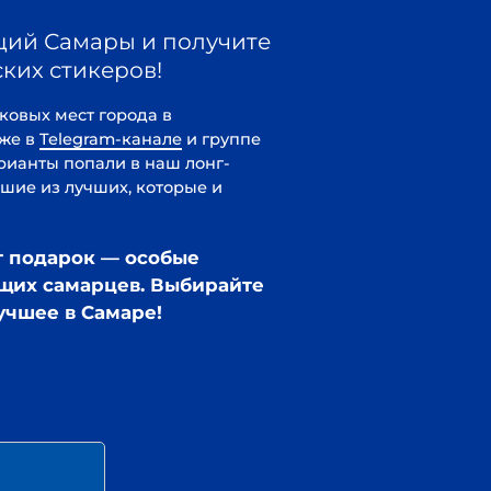
-канале
и группе
 в наш лонг-
х, которые и
— особые
ев. Выбирайте
аре!