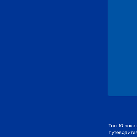
Топ-10 локаций, ко
путеводитель «Луч
вместе с блогера
персонами. Мульти
загрузки по QR-ко