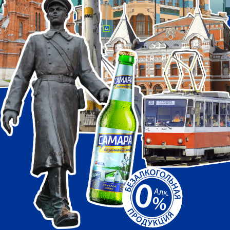
УЧАСТВУЙТЕ В СОЗДАНИИ ПРОЕКТА
«ЛУЧШЕЕ В ГОРОДЕ» ОТ БРЕНДА
«САМАРА БЕЗАЛКОГОЛЬНОЕ».
Выберите 10 лучших локаций Самары и
получите уникальный набор городских
стикеров!
Самарцы определили 20 самых
знаковых мест города в комментариях
на
сайте 63.RU
, а также в
Telegram-канале
и группе в
VK
. Самые часто